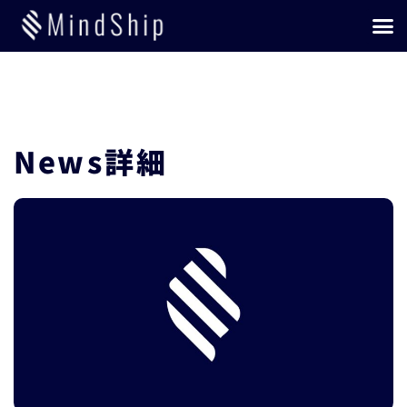
内
メ
容
ニ
を
ュ
ス
ー
キ
ッ
プ
News詳細