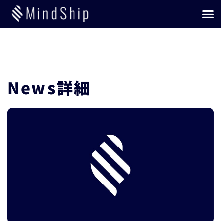
内
メ
容
ニ
を
ュ
ス
ー
キ
ッ
プ
News詳細