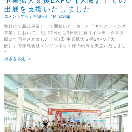
事業拡大支援EXPO【大阪】」での
大
出展を支援いたしました
支
援
コメントする
/
お知らせ
/
MindShip
EXPO【大
弊社にて新規事業として開始いたしました「キャスティング
阪】」
事業」において、8月27日から3日間に亘りインテックス大
で
阪にて開催されました「第1回 事業拡大支援EXPO【大
の
阪】」で株式会社エンジンポット様の出展を支援いたしまし
出
た
展
続きを読む »
を
支
援
ベ
い
ト
た
ナ
し
ム
ま
版
し
「令
た
和
の
虎」