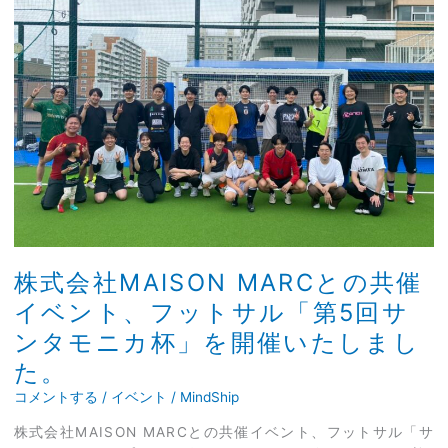
た
社
MAISON
MARC
と
の
共
催
イ
ベ
ン
ト、
フ
ッ
株式会社MAISON MARCとの共催
ト
イベント、フットサル「第5回サ
サ
ンタモニカ杯」を開催いたしまし
ル
「第
た。
5
コメントする
/
イベント
/
MindShip
回
サ
株式会社MAISON MARCとの共催イベント、フットサル「サ