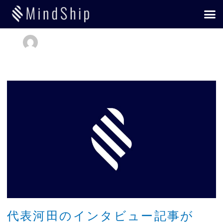
内
メ
MindShip
容
ニ
を
ュ
ス
ー
キ
ッ
プ
代
表
河
田
の
イ
ン
タ
ビ
ュ
ー
記
代表河田のインタビュー記事が
事