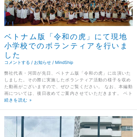
に
て
現
地
小
ベトナム版「令和の虎」にて現地
学
小学校でのボランティアを行いま
校
で
した
の
コメントする
/
お知らせ
/
MindShip
ボ
ラ
弊社代表・河田が先日、ベトナム版「令和の虎」に出演いた
ン
しました。その際に実施したボランティア活動の様子を収め
テ
た動画がございますので、ぜひご覧ください。 なお、本編動
ィ
画については、後日改めてご案内させていただきます。 ベト
ア
続きを読む »
を
行
い
株
ま
式
し
会