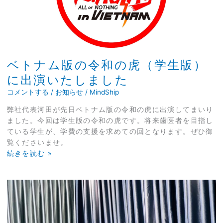
令
和
の
虎
（学
ベトナム版の令和の虎（学生版）
生
版）
に出演いたしました
に
コメントする
/
お知らせ
/
MindShip
出
演
弊社代表河田が先日ベトナム版の令和の虎に出演してまいり
い
ました。今回は学生版の令和の虎です。将来歯医者を目指し
た
ている学生が、学費の支援を求めての回となります。ぜひ御
し
覧くださいませ。
ま
続きを読む »
し
た
ベ
ト
ナ
ム